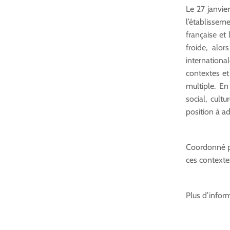
Le 27 janvie
l’établisse
française et
froide, alo
internationa
contextes et
multiple. E
social, cult
position à a
Coordonné pa
ces contextes
Plus d’infor