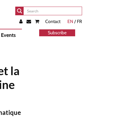
Contact
EN
/ FR
Subscribe
Events
t la
ine
omatique