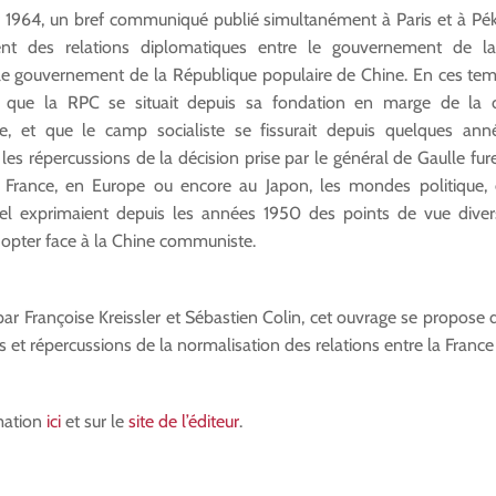
r 1964, un bref communiqué publié simultanément à Paris et à Pé
ment des relations diplomatiques entre le gouvernement de l
 le gouvernement de la République populaire de Chine. En ces te
rs que la RPC se situait depuis sa fondation en marge de l
le, et que le camp socialiste se fissurait depuis quelques ann
 les répercussions de la décision prise par le général de Gaulle fur
n France, en Europe ou encore au Japon, les mondes politique,
urel exprimaient depuis les années 1950 des points de vue dive
dopter face à la Chine communiste.
r Françoise Kreissler et Sébastien Colin, cet ouvrage se propose d
 et répercussions de la normalisation des relations entre la France
mation
ici
et sur le
site de l’éditeur
.