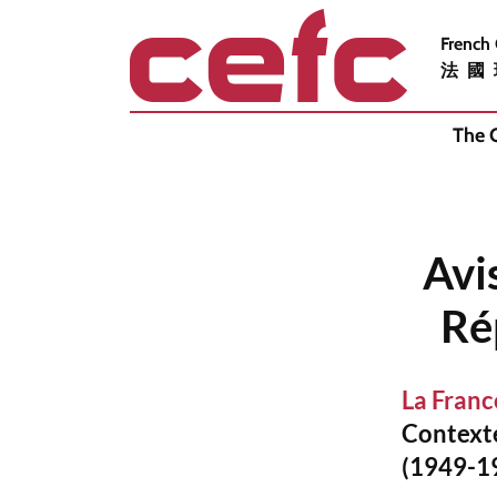
French
法國
The 
Avi
Ré
La Franc
Contexte
(1949-1