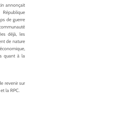
kin annonçait
a République
mps de guerre
a communauté
ées déjà, les
ent de nature
 économique,
rs quant à la
e revenir sur
 et la RPC.