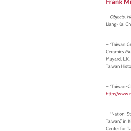
Frank M
– Objects, He
Liang-Kai Ch
– “Taiwan Ce
Ceramics Mus
Muyard, L.K.
Taiwan Histo
– “Taiwan-Ch
http://www.
– “Nation-S
Taiwan,” in K
Center for T