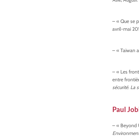
– « Que se p
avril-mai 20
– « Taiwan a-
– « Les front
entre frontiè
sécurité. La 
Paul Job
– « Beyond U
Environmental