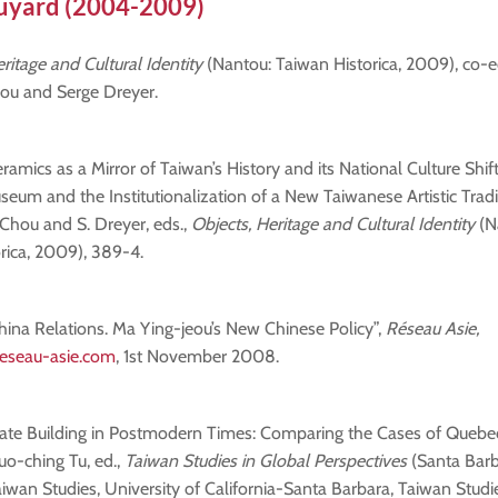
uyard (2004-2009)
ritage and Cultural Identity
(Nantou: Taiwan Historica, 2009), co-e
ou and Serge Dreyer.
ramics as a Mirror of Taiwan’s History and its National Culture Shif
eum and the Institutionalization of a New Taiwanese Artistic Traditi
 Chou and S. Dreyer, eds.,
Objects, Heritage and Cultural Identity
(N
rica, 2009), 389-4.
ina Relations. Ma Ying-jeou’s New Chinese Policy”,
Réseau Asie,
reseau-asie.com
, 1st November 2008.
tate Building in Postmodern Times: Comparing the Cases of Quebe
uo-ching Tu, ed.,
Taiwan Studies in Global Perspectives
(Santa Barb
aiwan Studies, University of California-Santa Barbara, Taiwan Studie