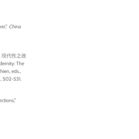
er,”
China
, 現代性之政
ity: The
ien, eds.,
), 502-531.
ctions,”