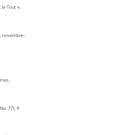
 le Tout »,
0, novembre-
mmes,
 No. 771, 9