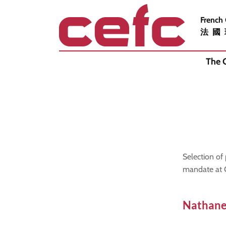
French
法國
The 
Selection of 
mandate at 
Nathane