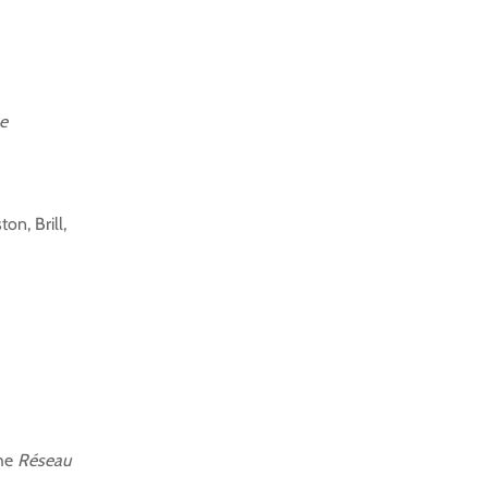
e
on, Brill,
the
Réseau