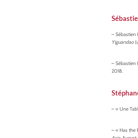
Sébastie
– Sébastien 
Yiguandao
(u
– Sébastien B
2018.
Stéphan
– « Une Tabl
– « Has the 
Asie
, August