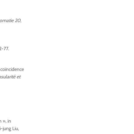
lomatie 20
,
2-77.
n-coïncidence
sularité et
 », in
i-jung Liu,