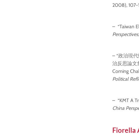
2008), 107-1
– “Taiwan El
Perspectives
– “政治現
治反思論文集, 
Coming Chall
Political Re
– “KMT A Tro
China Perspe
Fiorella