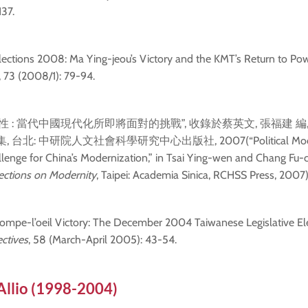
37.
ections 2008: Ma Ying-jeou’s Victory and the KMT’s Return to Pow
, 73 (2008/1): 79-94.
代性 : 當代中國現代化所即將面對的挑戰”, 收錄於蔡英文, 張福建 編
台北: 中研院人文社會科學研究中心出版社, 2007(“Political Modern
enge for China’s Modernization,” in Tsai Ying-wen and Chang Fu-ch
flections on Modernity
, Taipei: Academia Sinica, RCHSS Press, 2007
mpe-l’oeil Victory: The December 2004 Taiwanese Legislative Ele
ctives
, 58 (March-April 2005): 43-54.
 Allio (1998-2004)