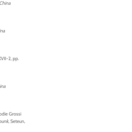
China
ina
VII-2, pp.
ina
odie Grossi
punk
, Seteun,