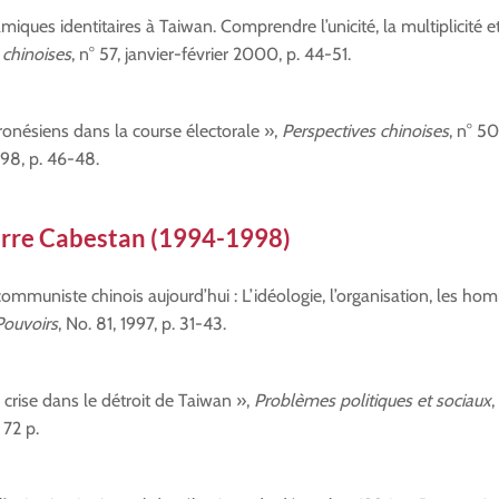
iques identitaires à Taiwan. Comprendre l’unicité, la multiplicité et
 chinoises
, n° 57, janvier-février 2000, p. 44-51.
ronésiens dans la course électorale »,
Perspectives chinoises
, n° 5
98, p. 46-48.
erre Cabestan (1994-1998)
communiste chinois aujourd’hui : L’idéologie, l’organisation, les ho
Pouvoirs
, No. 81, 1997, p. 31-43.
 crise dans le détroit de Taiwan »,
Problèmes politiques et sociaux
,
 72 p.