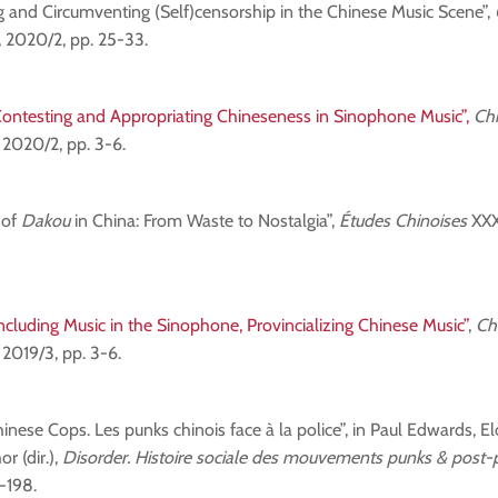
g and Circumventing (Self)censorship in the Chinese Music Scene”,
, 2020/2, pp. 25-33.
“Contesting and Appropriating Chineseness in Sinophone Music”,
Ch
2020/2, pp. 3-6.
 of
Dakou
in China: From Waste to Nostalgia”,
Études Chinoises
XXX
Including Music in the Sinophone, Provincializing Chinese Music”
,
Ch
2019/3, pp. 3-6.
inese Cops. Les punks chinois face à la police”, in Paul Edwards, El
r (dir.),
Disorder.
Histoire sociale des mouvements punks & post-
-198.