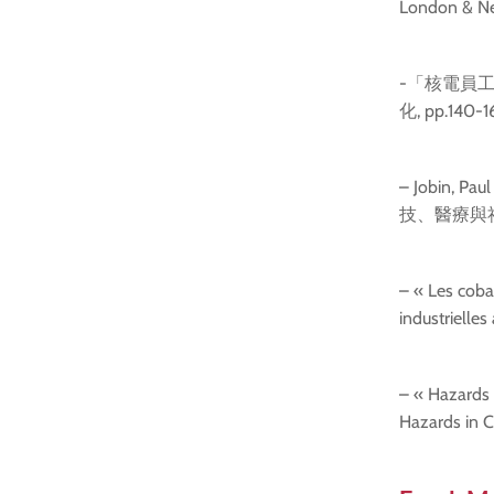
London & Ne
-「核電員
化, pp.14
– Jobi
技、醫療與社會》
– « Les coba
industrielles
– « Hazards a
Hazards in 