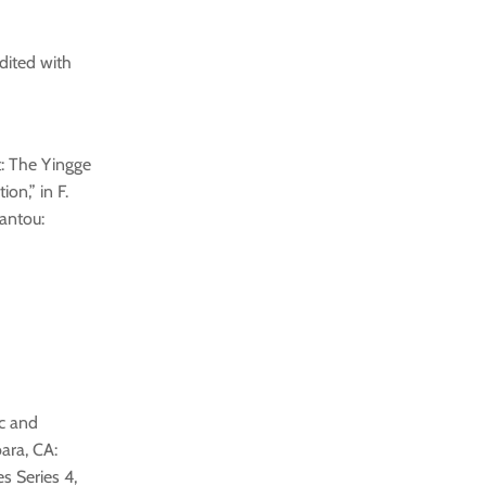
dited with
t: The Yingge
on,” in F.
antou:
c and
ara, CA:
s Series 4,