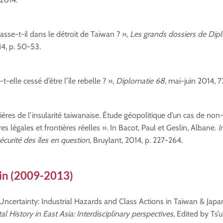
asse-t-il dans le détroit de Taiwan ? »,
Les grands dossiers de Dip
14, p. 50-53.
t-elle cessé d’être l’île rebelle ? »,
Diplomatie 68
, mai-juin 2014, 7
ières de l’insularité taiwanaise. Étude géopolitique d’un cas de no
res légales et frontières réelles ». In Bacot, Paul et Geslin, Albane.
In
sécurité des îles en question
, Bruylant, 2014, p. 227-264.
in (2009-2013)
ncertainty: Industrial Hazards and Class Actions in Taiwan & Japan
 History in East Asia: Interdisciplinary perspectives
, Edited by Ts’u