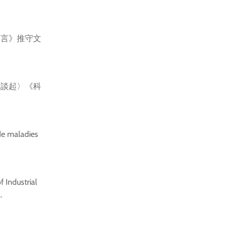
遺言》推守文
訟案談起〉《科
de maladies
f Industrial
.