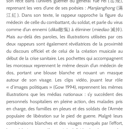
son récit dans l’univers guerrier du général Yue Fei (岳飛),
reprenant les vers d’une de ses poésies :
Manjianghong
(滿
江紅). Dans son texte, le rappeur rapproche la figure du
médecin de celle du combattant, du soldat, et parle du virus
comme d’un ennemi (
dikai
敵愾) à éliminer (
miediao
滅掉).
Mais au-delà des paroles, les illustrations utilisées par ces
deux rappeurs sont également révélatrices de la proximité
du discours officiel et de celui de la création musicale au
début de la crise sanitaire. Les pochettes qui accompagnent
les morceaux reprennent le même dessin d’un médecin de
dos, portant une blouse blanche et nouant un masque
autour de son visage. Les clips vidéo, jouant leur rôle
« d’images politiques » (Gow 1994), reprennent les mêmes
illustrations que les médias nationaux : s’y succèdent des
personnels hospitaliers en pleine action, des malades pris
en charge, des familles en pleurs et des soldats de l’Armée
populaire de libération sur le pied de guerre. Malgré leurs
combinaisons blanches et des visages marqués par l’effort,