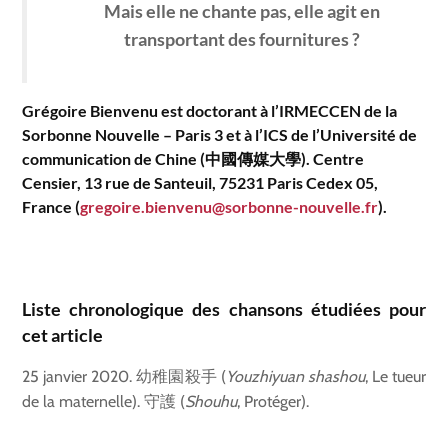
Mais elle ne chante pas, elle agit en
transportant des fournitures ?
Grégoire Bienvenu est doctorant à l’IRMECCEN de la
Sorbonne Nouvelle – Paris 3 et à l’ICS de l’Université de
communication de Chine (中國傳媒大學). Centre
Censier, 13 rue de Santeuil, 75231 Paris Cedex 05,
France (
gregoire.bienvenu@sorbonne-nouvelle.fr
).
Liste chronologique des chansons étudiées pour
cet article
25 janvier 2020. 幼稚園殺手 (
Youzhiyuan shashou
, Le tueur
de la maternelle). 守護 (
Shouhu
, Protéger).