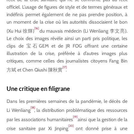
officiel. L’usage de figures de style et de termes généraux et
indéfinis permet également de ne pas prendre position, à
un moment de la crise où les autorités dissociaient le bon
[16]
(Xu Hui 徐輝)
du mauvais médecin (Li Wenliang 李文亮).
Le choix des images révèle ainsi un parti pris politique, les
clips de 宝石GEM et de JR FOG offrant une certaine
illustration de la crise, préférée à d’autres images plus
critiques, comme celles des journalistes citoyens Fang Bin
[17]
方斌 et Chen Qiushi 陳秋實
.
Une critique en filigrane
Dans les premières semaines de la pandémie, le décès de
[18]
Li Wenliang
, la distribution problématique des ressources
[19]
par les associations humanitaires
ainsi que la gestion de la
[20]
crise sanitaire par Xi Jinping
ont donné prise à une