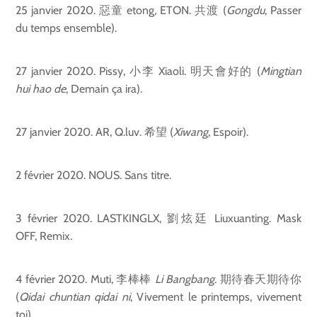
25 janvier 2020. 惡童 etong
,
ETON. 共渡 (
Gongdu
, Passer
du temps ensemble).
27 janvier 2020. Pissy, 小李 Xiaoli. 明天會好的 (
Mingtian
hui hao de
, Demain ça ira).
27 janvier 2020. AR, Q.luv. 希望 (
Xiwang
, Espoir).
2 février 2020. NOUS. Sans titre.
3 février 2020. LASTKINGLX, 劉炫廷 Liuxuanting. Mask
OFF, Remix.
4 février 2020. Muti, 李棒棒
Li Bangbang
. 期待春天期待你
(
Qidai chuntian qidai ni
, Vivement le printemps, vivement
toi).