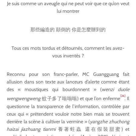
Je suis comme un aveugle qui ne peut voir que ce qu’on veut
lui montrer
那些編造的 顛倒的 你是怎麼辦到的
Tous ces mots tordus et détournés, comment les avez-
vous inventés ?
Reconnu pour son franc-parler, MC Guangguang fait
allusion dans son texte aux lanceurs d’alerte comme étant
des « moustiques qui bourdonnent » (
wenzi duole
[26]
wengwengweng
蚊子多了嗡嗡嗡) et que l’on enferme
. Il
questionne la transparence de l’information, contrôlée par
ceux qui « prétendent vouloir notre bien mais se trouvent
derrière la scène à cultiver la vermine » (
yangzhe zhuchong
haizai jiazhuang tianmi
養著蛀蟲 還在假裝甜蜜) et