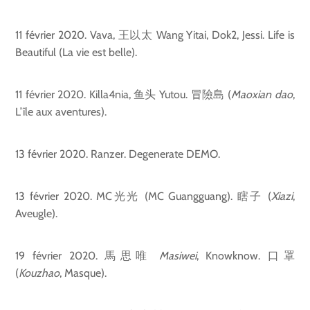
11 février 2020. Vava, 王以太 Wang Yitai, Dok2, Jessi. Life is
Beautiful (La vie est belle).
11 février 2020. Killa4nia, 鱼头 Yutou. 冒險島 (
Maoxian dao
,
L’île aux aventures).
13 février 2020. Ranzer. Degenerate DEMO.
13 février 2020. MC光光 (MC Guangguang). 瞎子 (
Xiazi
,
Aveugle).
19 février 2020. 馬思唯
Masiwei
, Knowknow. 口罩
(
Kouzhao
, Masque).