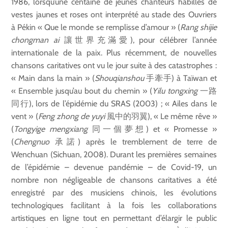
1986, lorsqu’une centaine de jeunes chanteurs habillés de
vestes jaunes et roses ont interprété au stade des Ouvriers
à Pékin « Que le monde se remplisse d’amour » (
Rang shijie
chongman ai
讓世界充滿愛), pour célébrer l’année
internationale de la paix. Plus récemment, de nouvelles
chansons caritatives ont vu le jour suite à des catastrophes :
« Main dans la main » (
Shouqianshou
手牽手) à Taïwan et
« Ensemble jusqu’au bout du chemin » (
Yilu tongxing
一路
同行), lors de l’épidémie du SRAS (2003) ; « Ailes dans le
vent » (
Feng zhong de yuyi
風中的羽翼), « Le même rêve »
(
Tongyige mengxiang
同一個夢想) et « Promesse »
(
Chengnuo
承諾) après le tremblement de terre de
Wenchuan (Sichuan, 2008). Durant les premières semaines
de l’épidémie – devenue pandémie – de Covid-19, un
nombre non négligeable de chansons caritatives a été
enregistré par des musiciens chinois, les évolutions
technologiques facilitant à la fois les collaborations
artistiques en ligne tout en permettant d’élargir le public