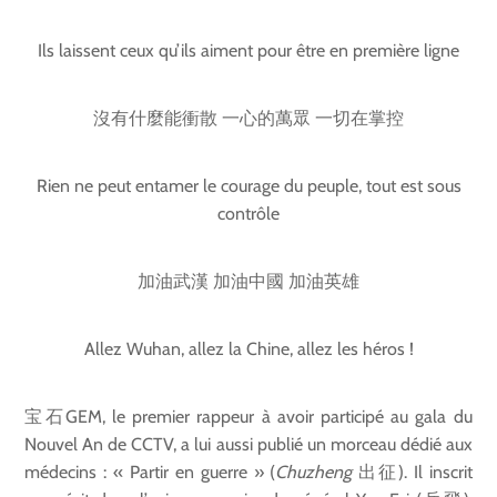
Ils laissent ceux qu’ils aiment pour être en première ligne
沒有什麼能衝散 一心的萬眾 一切在掌控
Rien ne peut entamer le courage du peuple, tout est sous
contrôle
加油武漢 加油中國 加油英雄
Allez Wuhan, allez la Chine, allez les héros !
宝石GEM, le premier rappeur à avoir participé au gala du
Nouvel An de CCTV, a lui aussi publié un morceau dédié aux
médecins : « Partir en guerre » (
Chuzheng
出征). Il inscrit