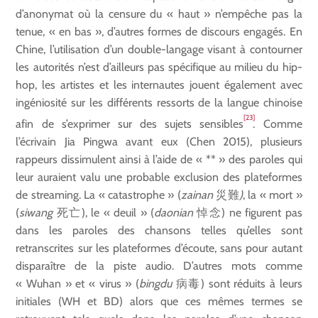
d’anonymat où la censure du « haut » n’empêche pas la
tenue, « en bas », d’autres formes de discours engagés. En
Chine, l’utilisation d’un double-langage visant à contourner
les autorités n’est d’ailleurs pas spécifique au milieu du hip-
hop, les artistes et les internautes jouent également avec
ingéniosité sur les différents ressorts de la langue chinoise
[23]
afin de s’exprimer sur des sujets sensibles
. Comme
l’écrivain Jia Pingwa avant eux (Chen 2015), plusieurs
rappeurs dissimulent ainsi à l’aide de « ** » des paroles qui
leur auraient valu une probable exclusion des plateformes
de streaming. La « catastrophe » (
zainan
災難
)
, la « mort »
(
siwang
死亡), le « deuil » (
daonian
悼念) ne figurent pas
dans les paroles des chansons telles qu’elles sont
retranscrites sur les plateformes d’écoute, sans pour autant
disparaître de la piste audio. D’autres mots comme
« Wuhan » et « virus » (
bingdu
病毒) sont réduits à leurs
initiales (WH et BD) alors que ces mêmes termes se