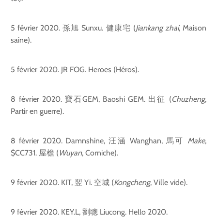
5 février 2020. 孫旭 Sunxu. 健康宅 (
Jiankang zhai
, Maison
saine).
5 février 2020. JR FOG. Heroes (Héros).
8 février 2020. 寶石GEM, Baoshi GEM. 出征 (
Chuzheng
,
Partir en guerre).
8 février 2020. Damnshine, 汪涵 Wanghan, 馬可
Make
,
$CC731. 屋檐 (
Wuyan
, Corniche).
9 février 2020. KIT, 翌 Yi. 空城 (
Kongcheng
, Ville vide).
9 février 2020. KEY.L, 劉聰 Liucong. Hello 2020.