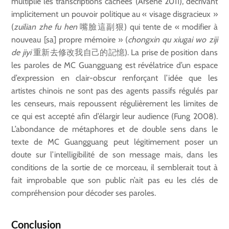
multiplie les transcriptions cachées (Arsène 2011), décrivant
implicitement un pouvoir politique au « visage disgracieux »
(
zuilian zhe fu hen
嘴臉這副狠) qui tente de « modifier à
nouveau [sa] propre mémoire » (
chongxin qu xiugai wo
ziji
de jiyi
重新去修改我自己的記憶). La prise de position dans
les paroles de MC Guangguang est révélatrice d’un espace
d’expression en clair-obscur renforçant l’idée que les
artistes chinois ne sont pas des agents passifs régulés par
les censeurs, mais repoussent régulièrement les limites de
ce qui est accepté afin d’élargir leur audience (Fung 2008).
L’abondance de métaphores et de double sens dans le
texte de MC Guangguang peut légitimement poser un
doute sur l’intelligibilité de son message mais, dans les
conditions de la sortie de ce morceau, il semblerait tout à
fait improbable que son public n’ait pas eu les clés de
compréhension pour décoder ses paroles.
Conclusion