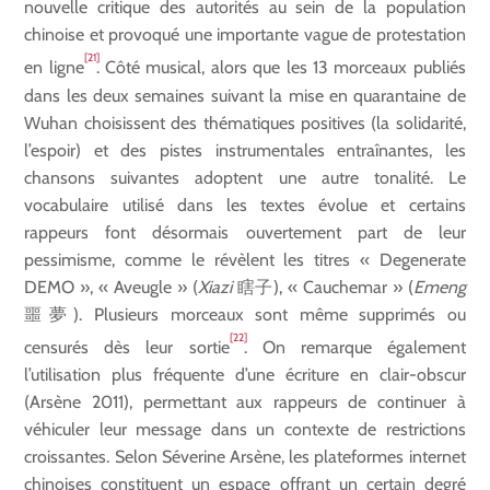
nouvelle critique des autorités au sein de la population
chinoise et provoqué une importante vague de protestation
[21]
en ligne
. Côté musical, alors que les 13 morceaux publiés
dans les deux semaines suivant la mise en quarantaine de
Wuhan choisissent des thématiques positives (la solidarité,
l’espoir) et des pistes instrumentales entraînantes, les
chansons suivantes adoptent une autre tonalité. Le
vocabulaire utilisé dans les textes évolue et certains
rappeurs font désormais ouvertement part de leur
pessimisme, comme le révèlent les titres « Degenerate
DEMO », « Aveugle » (
Xiazi
瞎子), « Cauchemar » (
Emeng
噩夢). Plusieurs morceaux sont même supprimés ou
[22]
censurés dès leur sortie
. On remarque également
l’utilisation plus fréquente d’une écriture en clair-obscur
(Arsène 2011), permettant aux rappeurs de continuer à
véhiculer leur message dans un contexte de restrictions
croissantes. Selon Séverine Arsène, les plateformes internet
chinoises constituent un espace offrant un certain degré