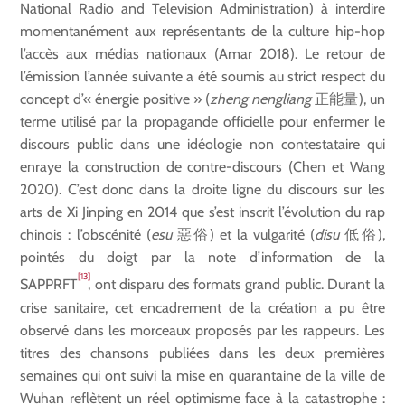
National Radio and Television Administration) à interdire
momentanément aux représentants de la culture hip-hop
l’accès aux médias nationaux (Amar 2018). Le retour de
l’émission l’année suivante a été soumis au strict respect du
concept d’« énergie positive » (
zheng nengliang
正能量), un
terme utilisé par la propagande officielle pour enfermer le
discours public dans une idéologie non contestataire qui
enraye la construction de contre-discours (Chen et Wang
2020). C’est donc dans la droite ligne du discours sur les
arts de Xi Jinping en 2014 que s’est inscrit l’évolution du rap
chinois : l’obscénité (
esu
惡俗) et la vulgarité (
disu
低俗),
pointés du doigt par la note d’information de la
[13]
SAPPRFT
, ont disparu des formats grand public. Durant la
crise sanitaire, cet encadrement de la création a pu être
observé dans les morceaux proposés par les rappeurs. Les
titres des chansons publiées dans les deux premières
semaines qui ont suivi la mise en quarantaine de la ville de
Wuhan reflètent un réel optimisme face à la catastrophe :