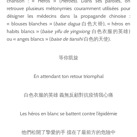
chanson : « Héros » (
Heroes
). Dans ses paroles, on
retrouve plusieurs métonymies couramment utilisées pour
désigner les médecins dans la propagande chinoise :
« blouses blanches » (
baise dagua
白色大褂), « héros en
habits blancs » (
baise yifu de yingxiong
白色衣服的英雄)
ou « anges blancs » (
baise de tianshi
白色的天使).
等你凱旋
En attendant ton retour triomphal
白色衣服的英雄 義無反顧對抗疫情我心痛
Les héros en blanc se battent contre l’épidémie
他們松開了摯愛的手 擋在了最前方的危險中