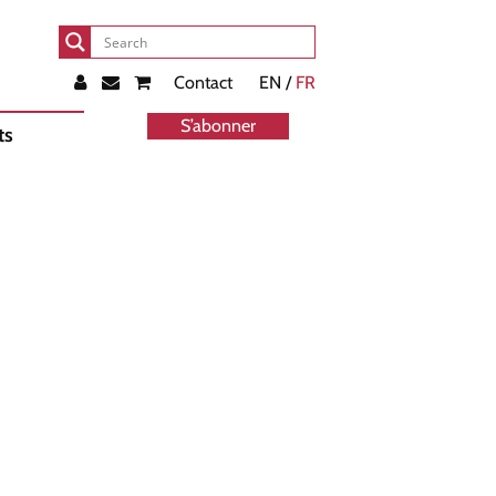
Contact
EN /
FR
S’abonner
ts