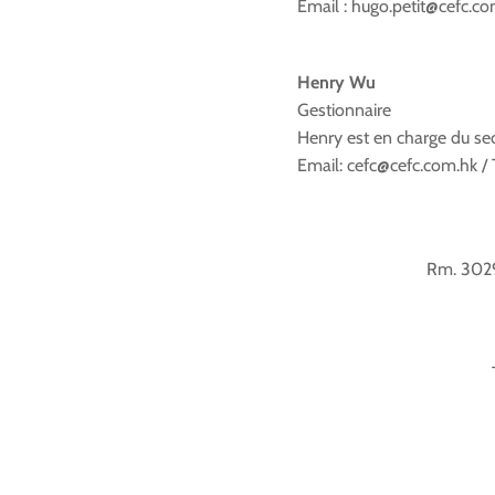
Email : hugo.petit@cefc.com
Henry Wu
Gestionnaire
Henry est en charge du sec
Email: cefc@cefc.com.hk / 
Rm. 3029