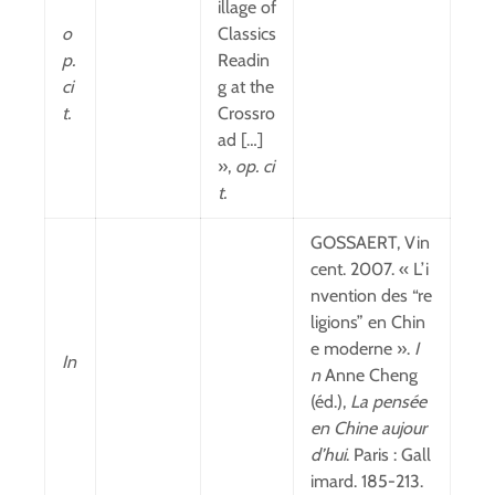
illage of
o
Classics
p.
Readin
ci
g at the
t.
Crossro
ad […]
»,
op. ci
t.
GOSSAERT, Vin
cent. 2007. « L’i
nvention des “re
ligions” en Chin
e moderne ».
I
In
n
Anne Cheng
(éd.),
La pensée
en Chine aujour
d’hui
. Paris : Gall
imard. 185-213.