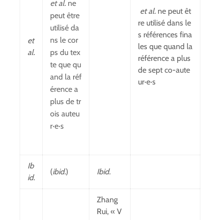
et al.
ne
et al.
ne peut êt
peut être
re utilisé dans le
utilisé da
s références fina
ns le cor
et
les que quand la
al.
ps du tex
référence a plus
te que qu
de sept co-aute
and la réf
ur·e·s
érence a
plus de tr
ois auteu
r·e·s
Ib
(
ibid.
)
Ibid.
id.
Zhang
Rui, « V