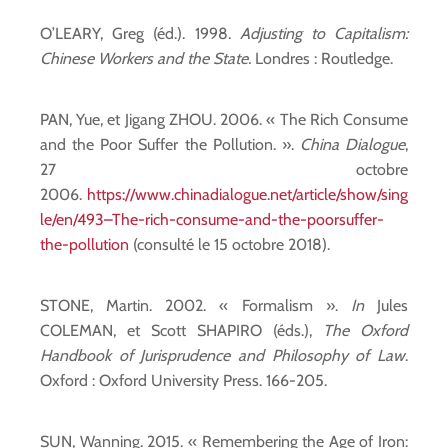
O’LEARY, Greg (éd.). 1998.
Adjusting to Capitalism:
Chinese Workers and the State.
Londres : Routledge.
PAN, Yue, et Jigang ZHOU. 2006. « The Rich Consume
and the Poor Suffer the Pollution. ».
China Dialogue
,
27 octobre
2006.
https://www.chinadialogue.net/article/show/sing
le/en/493–The-rich-consume-and-the-poorsuffer-
the-pollution
(consulté le 15 octobre 2018).
STONE, Martin. 2002. « Formalism ».
In
Jules
COLEMAN, et Scott SHAPIRO (éds.),
The Oxford
Handbook of Jurisprudence and Philosophy of Law
.
Oxford : Oxford University Press. 166-205.
SUN, Wanning. 2015. « Remembering the Age of Iron: