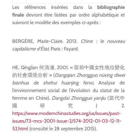
Les références insérées dans la
bibliographie
finale
devront être listées par ordre alphabétique et
suivront le modèle des exemples ci-après :
BERGÈRE, Marie-Claire. 2013.
Chine : le nouveau
capitalisme d’État
. Paris : Fayard.
HE, Qinglian 何清漣. 2001. « 當前中國女性地位變化
的社會環境分析 » (
Dangqian Zhongguo nüxing diwei
bianhua de shehui huanjing fenxi,
Analyse de
l’environnement social de l’évolution du statut de la
femme en Chine).
Dangdai Zhongguo yanjiu
(當代中
國研究) 2.
https://www.modernchinastudies.org/us/issues/past-
issues/73-mcs-2001-issue-2/574-2012-01-03-12-11-
52.html
(consulté le 28 septembre 2015).