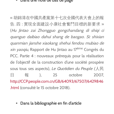
Dans une note de bas de page
« 胡錦濤在中國共產黨第十七次全國代表大會上的報
告. 四 : 實現全面建設小康社會奮鬥目標的新要求 »
(
Hu Jintao zai Zhongguo gongchandang di shiqi ci
quanguo daibiao dahui shang de baogao. Si: shixian
quanmian jianshe xiaokang shehui fendou mubiao de
ème
xin yaoqiu,
Rapport de Hu Jintao au 17
Congrès du
PCC. Partie 4 : nouveaux prérequis pour la réalisation
de l’objectif de la construction d’une société prospère
sous tous ses aspects),
Le Quotidien du Peuple
(
人民
日報), 25 octobre 2007,
http://CCP.people.com.cn/GB/64093/67507/6429846
.html
(consulté le 15 octobre 2018).
Dans la bibliographie en fin d’article