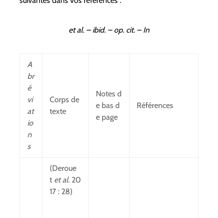
suivantes dans vos références :
et al. –
i
bid. – op. cit. – In
A
br
é
Notes d
vi
Corps de
e bas d
Références
at
texte
e page
io
n
s
(Deroue
t
et al.
20
17 : 28)