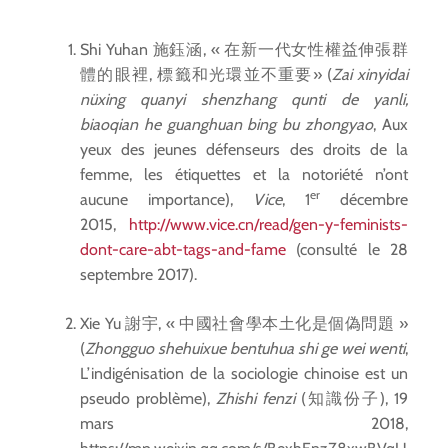
Shi Yuhan 施鈺涵, « 在新一代女性權益伸張群
體的眼裡, 標籤和光環並不重要» (
Zai xinyidai
nüxing quanyi shenzhang qunti de yanli,
biaoqian he guanghuan bing bu zhongyao
, Aux
yeux des jeunes défenseurs des droits de la
femme, les étiquettes et la notoriété n’ont
er
aucune importance),
Vice
, 1
décembre
2015,
http://www.vice.cn/read/gen-y-feminists-
dont-care-abt-tags-and-fame
(consulté le 28
septembre 2017).
Xie Yu 謝宇, « 中國社會學本土化是個偽問題 »
(
Zhongguo shehuixue bentuhua shi ge wei wenti
,
L’indigénisation de la sociologie chinoise est un
pseudo problème),
Zhishi fenzi
(知識份子), 19
mars 2018,