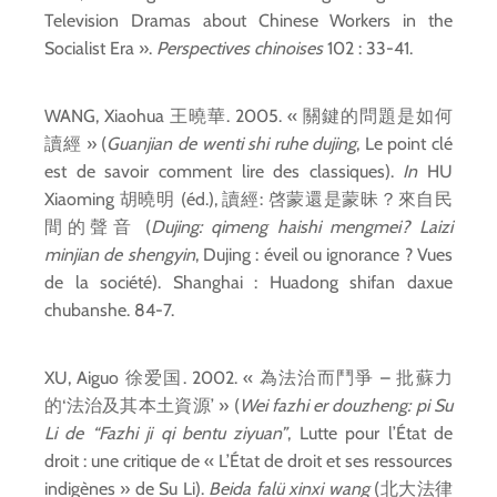
Television Dramas about Chinese Workers in the
Socialist Era ».
Perspectives chinoises
102 : 33-41.
WANG, Xiaohua 王曉華. 2005. « 關鍵的問題是如何
讀經 » (
Guanjian de wenti shi ruhe dujing
, Le point clé
est de savoir comment lire des classiques).
In
HU
Xiaoming 胡曉明 (éd.), 讀經: 啓蒙還是蒙昧？來自民
間的聲音 (
Dujing: qimeng haishi mengmei? Laizi
minjian de shengyin
, Dujing : éveil ou ignorance ? Vues
de la société). Shanghai : Huadong shifan daxue
chubanshe. 84-7.
XU, Aiguo 徐爱国. 2002. « 為法治而鬥爭 – 批蘇力
的‘法治及其本土資源’ » (
Wei fazhi er douzheng: pi Su
Li de “Fazhi ji qi bentu ziyuan”
, Lutte pour l’État de
droit : une critique de « L’État de droit et ses ressources
indigènes » de Su Li).
Beida falü xinxi wang
(北大法律